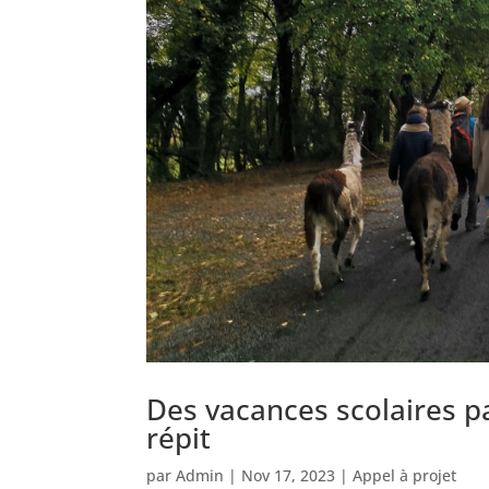
Des vacances scolaires p
répit
par
Admin
|
Nov 17, 2023
|
Appel à projet