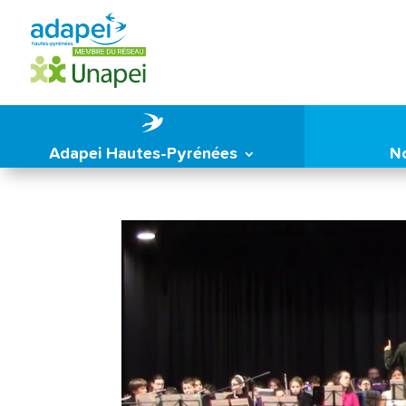
Adapei Hautes-Pyrénées
N