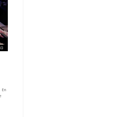
e En
e