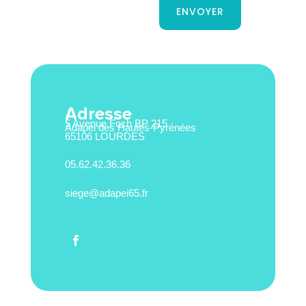
ENVOYER
Adresse
5 Avenue Foch BP 215
Adapei des Hautes-Pyrénées
65106 LOURDES
05.62.42.36.36
siege@adapei65.fr